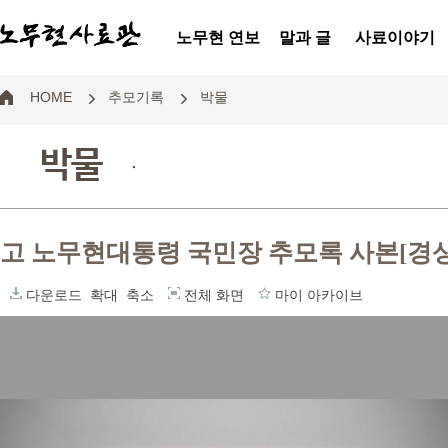
노무현 연보
말과 글
사료이야기
HOME
추모기록
박물
박물
.
고 노무현대통령 국민장 추모록 사본[경
다운로드
확대
축소
전체 화면
마이 아카이브