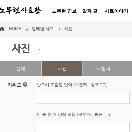
노무현 연보
말과 글
사료이야기
HOME
형태별 사료
사진
사진
.
전체
사진
시청각
키워드
반드시 포함할 단어 (구분자 : 쉼표 ",")
이 중 한 개 이상 포함 (구분자 : 쉼표 ",")