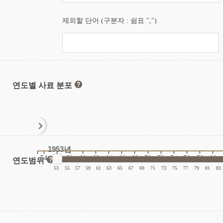
제외할 단어 (구분자 : 쉼표 ",")
연도별 사료 분포
1953년
54
56
58
60
62
64
66
68
70
72
74
76
78
80
연도범위
|
|
|
|
|
|
|
|
|
|
|
|
|
|
|
|
53
55
57
59
61
63
65
67
69
71
73
75
77
79
81
83