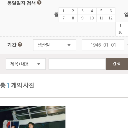
동일일자 검색
1
2
3
4
5
6
월
7
8
9
10
11
12
1
16
기간
생산일
제목+내용
검색
총
1
개의 사진