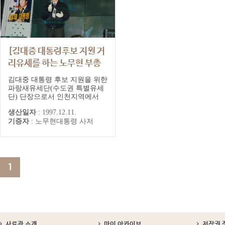
[김대중 대통령후보 지원 거
리유세를 하는 노무현 부총
재]
김대중 대통령 후보 지원을 위한
파랑새유세단(수도권 특별유세
단) 단장으로서 인천지역에서
거리유세를하는 노무현 부총재
생산일자
:
1997.12.11.
기증자
:
노무현대통령 사저
1
사료관 소개
마이 아카이브
저작권 