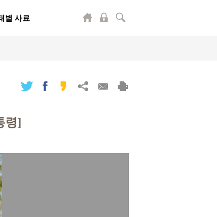
태별 사료
통령]