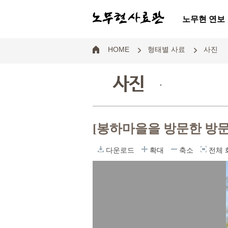
노무현 연보
HOME
형태별 사료
사진
사진
.
[봉하마을을 방문한 방
다운로드
확대
축소
전체 