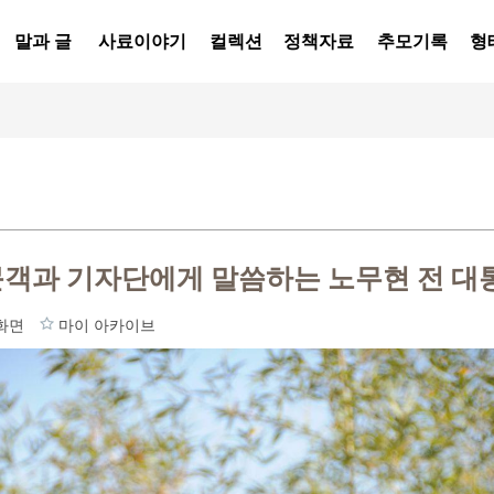
말과 글
사료이야기
컬렉션
정책자료
추모기록
형
문객과 기자단에게 말씀하는 노무현 전 대
화면
마이 아카이브