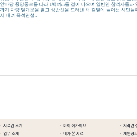
앞마당 중앙통로를 따라 1백여m를 걸어 나오며 일반인 참석자들과 
까지 차량 덮개문을 열고 상반신을 드러낸 채 길옆에 늘어선 시민들에
서 내려 즉석연설..
사료관 소개
마이 아카이브
저작권 
업무 소개
내가 본 사료
개인정