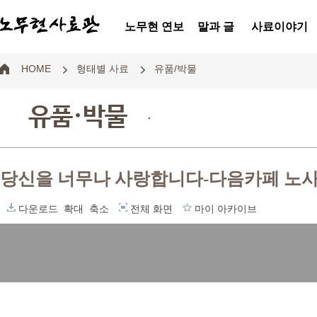
노무현 연보
말과 글
사료이야기
HOME
형태별 사료
유품/박물
유품·박물
.
당신을 너무나 사랑합니다-다음카페 노
다운로드
확대
축소
전체 화면
마이 아카이브