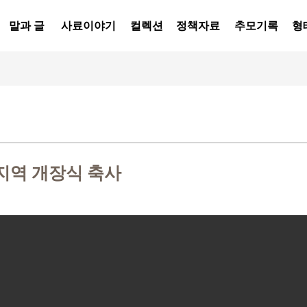
말과 글
사료이야기
컬렉션
정책자료
추모기록
형
역 개장식 축사