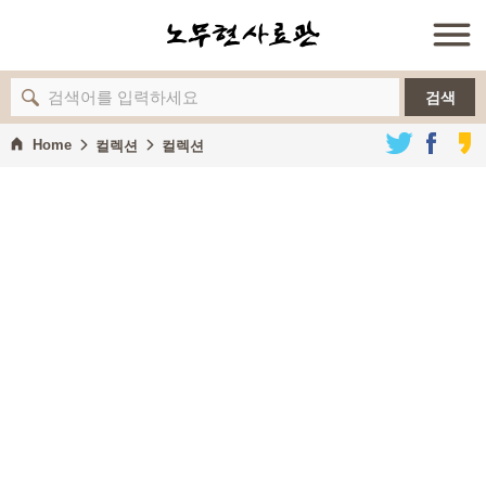
노무현
검색
Home
컬렉션
컬렉션
사료이야기
정책자료
컬렉션
추모기록
사료