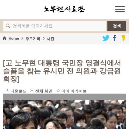
검색
Home
추모기록
사진
[고 노무현 대통령 국민장 영결식에서
슬픔을 참는 유시민 전 의원과 강금원
회장]
다운로드
전체 화면
마이 아카이브