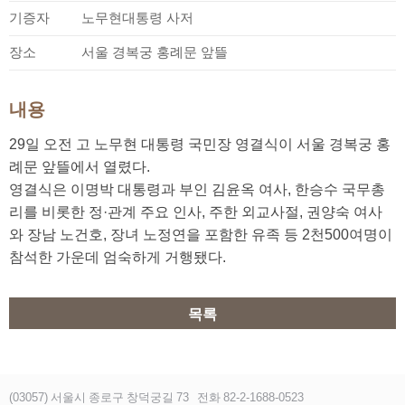
기증자
노무현대통령 사저
장소
서울 경복궁 홍례문 앞뜰
내용
29일 오전 고 노무현 대통령 국민장 영결식이 서울 경복궁 홍
례문 앞뜰에서 열렸다.
영결식은 이명박 대통령과 부인 김윤옥 여사, 한승수 국무총
리를 비롯한 정·관계 주요 인사, 주한 외교사절, 권양숙 여사
와 장남 노건호, 장녀 노정연을 포함한 유족 등 2천500여명이
참석한 가운데 엄숙하게 거행됐다.
목록
(03057) 서울시 종로구 창덕궁길 73
전화 82-2-1688-0523