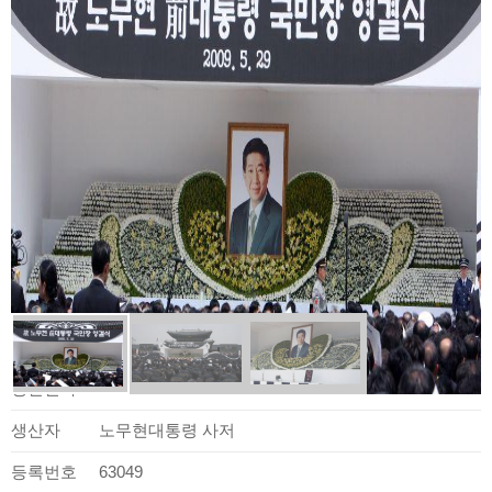
사료정보
생산일자
2009.05.29.
생산자
노무현대통령 사저
등록번호
63049