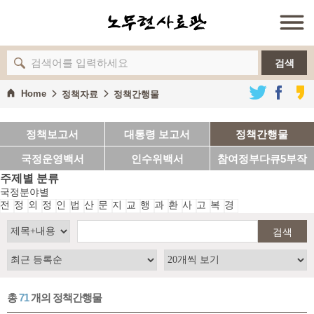
검색
Home
정책자료
정책간행물
정책보고서
대통령 보고서
정책간행물
국정운영백서
인수위백서
참여정부다큐5부작
주제별 분류
국정분야별
전
정
외
정
인
법
산
문
지
교
행
과
환
사
고
복
경
체
치
교,
보
사
무
업
화
역
육
정
학
경
회
용,
지
제
통
통
(균
(정
노
검색
일,
신
형
부
동
안
발
혁
보
전)
신)
총
71
개의 정책간행물