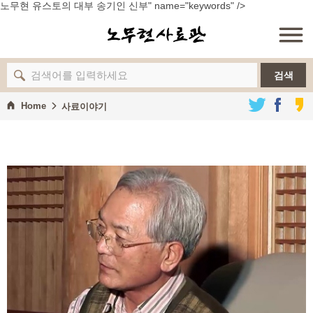
노무현 유스토의 대부 송기인 신부" name="keywords" />
노무현
검색
Home
사료이야기
사료이야기
정책자료
컬렉션
추모기록
사료