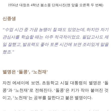
1956년 대창초 4학년 봄소풍 단체사진(맨 앞줄 오른쪽 두 번째)
신종생
“수업 시간 중 가끔 농땡이 칠 때도 있었는데, 하지만 자기
관심사를 학습할 때는 아주 적극적이었요. 필답고사도 제
일 잘했고, 발표력도 좋아 토론 시간에 보면 조리있게 말을
했죠.”
별명은 ‘돌콩’, ‘노천재’
자전 에세이에 보면, 초등학교 시절 대통령의 별명은 ‘돌
콩’과 ‘노천재’로 전해진다. ‘돌콩’은 키가 작아 붙여진 것
이고, ‘노천재’는 공부를 잘한다고 붙은 별명이다.