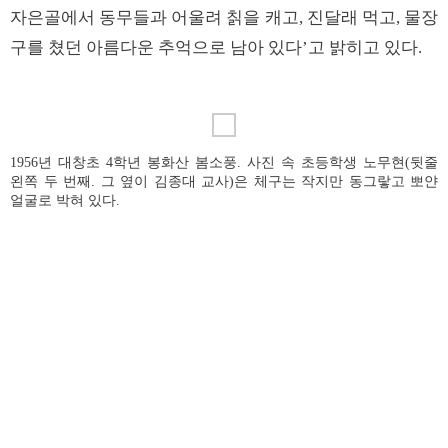
자은골에서 동무들과 어울려 칡을 캐고, 진달래 먹고, 물장
구를 쳤던 아름다운 추억으로 남아 있다’고 밝히고 있다.
1956년 대창초 4학년 봉화산 봄소풍. 사진 속 초등학생 노무현(뒷줄
왼쪽 두 번째. 그 옆이 김종대 교사)은 체구는 작지만 동그랗고 뽀얀
얼굴로 박혀 있다.