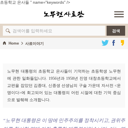
초등학교 은사들 " name="keywords" />
노무현
검색
Home
사료이야기
사료이야기
정책자료
노무현 대통령의 초등학교 은사들이 기억하는 초등학생 노무현
컬렉션
에 관한 일화들입니다. 1956년과 1958년 진영 대창초등학교에서
교편을 잡았던 김종대, 신종생 선생님의 구술 가운데 자서전 <운
추모기록
명이다>에 회고되어 있는 대통령의 어린 시절에 대한 기억 중심
으로 발췌해 소개합니다.
사료
“노무현 대통령은 이 땅에 민주주의를 정착시키고, 권위주