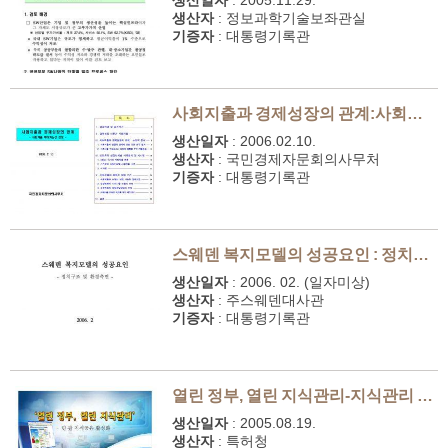
생산일자
:
2005.11.29.
생산자
:
정보과학기술보좌관실
기증자
:
대통령기록관
사회지출과 경제성장의 관계:사회지출 확대가능성 검토
생산일자
:
2006.02.10.
생산자
:
국민경제자문회의사무처
기증자
:
대통령기록관
스웨덴 복지모델의 성공요인 : 정치구조 및 환경측면
생산일자
:
2006. 02. (일자미상)
생산자
:
주스웨덴대사관
기증자
:
대통령기록관
열린 정부, 열린 지식관리-지식관리 토론회
생산일자
:
2005.08.19.
생산자
:
특허청