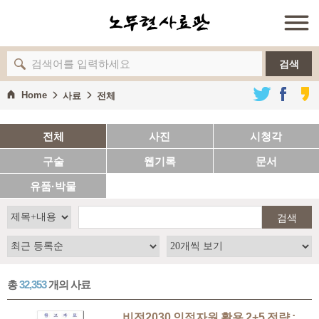
검색
Home
사료
전체
전체
사진
시청각
구술
웹기록
문서
유품·박물
검색
총
32,353
개의 사료
비전2030 인적자원 활용 2+5 전략 :참고자료