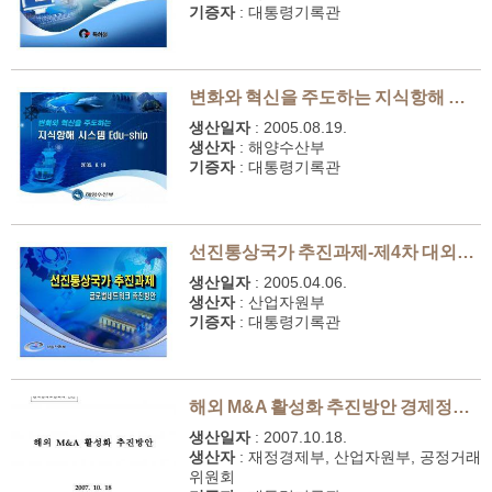
기증자
:
대통령기록관
변화와 혁신을 주도하는 지식항해 시스템 Edu-ship-지식관리 토론회
생산일자
:
2005.08.19.
생산자
:
해양수산부
기증자
:
대통령기록관
선진통상국가 추진과제-제4차 대외경제위원회
생산일자
:
2005.04.06.
생산자
:
산업자원부
기증자
:
대통령기록관
해외 M&A 활성화 추진방안
경제정책조정회의 안건
생산일자
:
2007.10.18.
생산자
:
재정경제부, 산업자원부, 공정거래
위원회