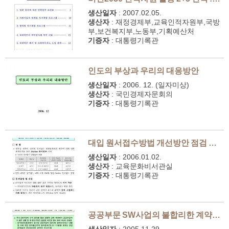
생산일자
:
2007.02.05.
생산자
:
재정경제부,교육인적자원부,국방
부,보건복지부,노동부,기획예산처
기증자
:
대통령기록관
인도의 부상과 우리의 대응방안
생산일자
:
2006. 12. (일자미상)
생산자
:
국민경제자문회의
기증자
:
대통령기록관
대입 원서접수방법 개선방안 점검 보고
생산일자
:
2006.01.02.
생산자
:
교육문화비서관실
기증자
:
대통령기록관
공공부문 SW사업의 불합리한 계약관행 개선