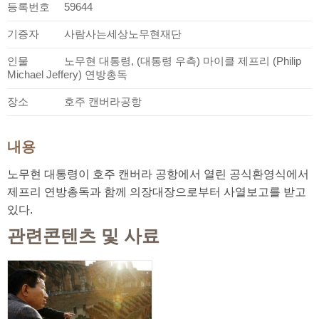
등록번호
59644
기증자
사람사는세상노무현재단
인물
노무현 대통령, (대통령 우측) 마이클 제프리 (Philip
Michael Jeffery) 연방총독
장소
호주 캔버라공항
내용
노무현 대통령이 호주 캔버라 공항에서 열린 공식환영식에서
제프리 연방총독과 함께 의장대장으로부터 사열보고를 받고
있다.
관련콘텐츠 및 사료