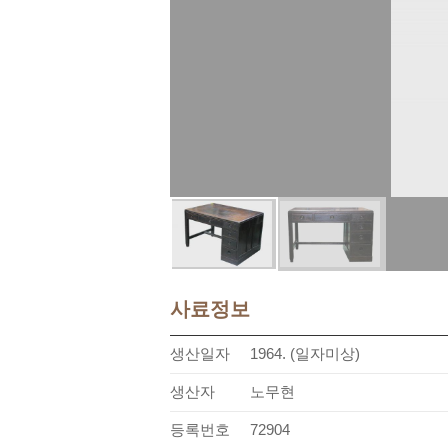
사료정보
생산일자
1964. (일자미상)
생산자
노무현
등록번호
72904