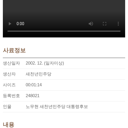
사료정보
생산일자
2002. 12. (일자미상)
생산자
새천년민주당
사이즈
00:01:14
등록번호
248021
인물
노무현 새천년민주당 대통령후보
내용