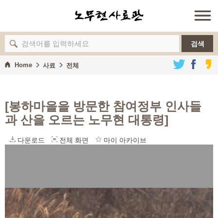
검색
Home
사료
전체
[봉하마을을 방문한 참여정부 인사들
과 산을 오르는 노무현 대통령]
다운로드
전체 화면
마이 아카이브