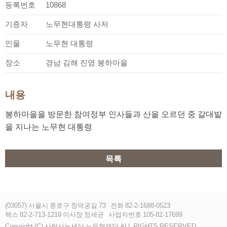
등록번호
10868
기증자
노무현대통령 사저
인물
노무현 대통령
장소
경남 김해 진영 봉하마을
내용
봉하마을을 방문한 참여정부 인사들과 산을 오르던 중 갈대밭
을 지나는 노무현 대통령
목록
(03057) 서울시 종로구 창덕궁길 73
전화 82-2-1688-0523
팩스 82-2-713-1219 이사장 정세균
사업자번호 105-82-17699
Copyright (C) 사람사는세상 노무현재단 ALL RIGHTS RESERVED.