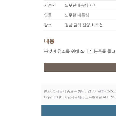
기증자
노무현대통령 사저
인물
노무현 대통령
장소
경남 김해 진영 화포천
내용
봄맞이 청소를 위해 쓰레기 봉투를 들
(03057) 서울시 종로구 창덕궁길 73
전화 82-2-16
Copyright (C) 사람사는세상 노무현재단 ALL RIG