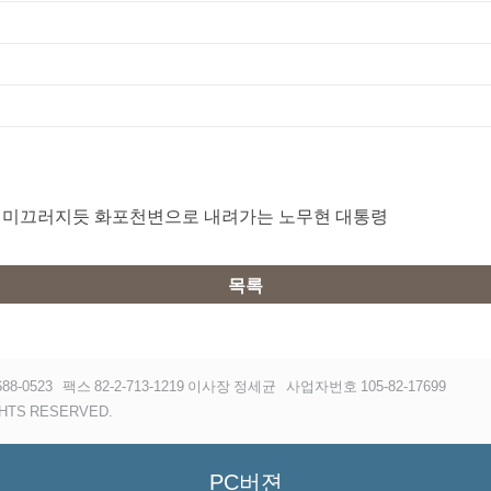
고 미끄러지듯 화포천변으로 내려가는 노무현 대통령
목록
88-0523
팩스 82-2-713-1219 이사장 정세균
사업자번호 105-82-17699
HTS RESERVED.
PC버젼