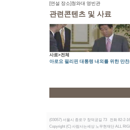
[연설 장소]청와대 영빈관
관련콘텐츠 및 사료
사료>전체
아로요 필리핀 대통령 내외를 위한 만
(03057) 서울시 종로구 창덕궁길 73
전화 82-2-16
Copyright (C) 사람사는세상 노무현재단 ALL RIG