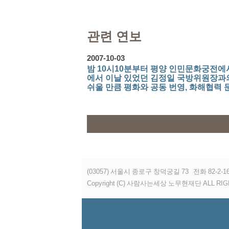
관련 연보
2007-10-03
밤 10시10분부터 평양 인민문화궁전에
에서 이날 있었던 김정일 국방위원장과의
쉬울 만큼 평화와 공동 번영, 화해협력
대한 확고한 의지를 확인할..
(03057) 서울시 종로구 창덕궁길 73
전화 82-2-16
Copyright (C) 사람사는세상 노무현재단 ALL RIG