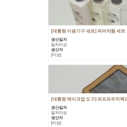
[대통령 이용기구 세트] 퍼머약품 세트
생산일자
일자미상
생산자
[미상]
기증자
정주영
[대통령 메이크업 도구] 퍼프파우치백1
생산일자
일자미상
생산자
[미상]