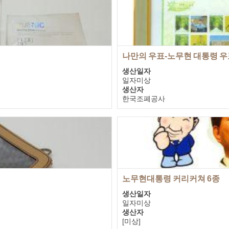
나만의 우표-노무현 대통령 우
생산일자
일자미상
생산자
한국조폐공사
기증자
노무현을사랑하는사람들의모임
노무현대통령 커리커쳐 6종
생산일자
일자미상
생산자
[미상]