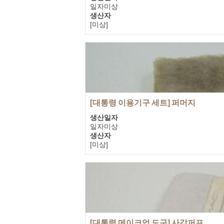
일자미상
생산자
[미상]
기증자
정주영
[대통령 이용기구 세트] 퍼머지
생산일자
일자미상
생산자
[미상]
기증자
정주영
[대통령 메이크업 도구] 사각퍼프