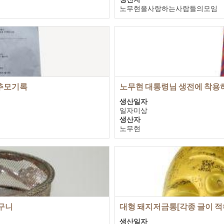
노무현을사랑하는사람들의모임
기증자
노무현을사랑하는사람들의모임
추모기록
노무현 대통령님 생전에 착용
생산일자
일자미상
생산자
노무현
기증자
노무현을사랑하는사람들의모임
바구니
대형 돼지저금통[각종 글이 적
생산일자