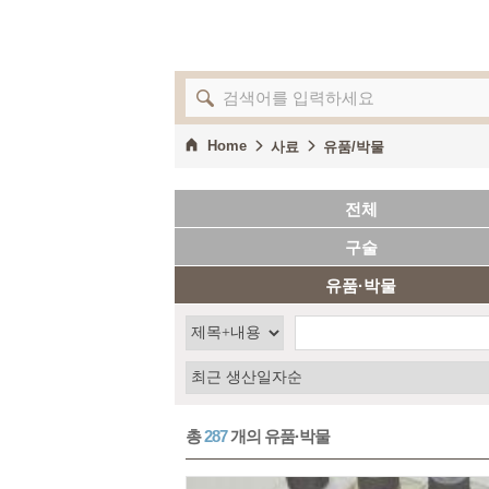
Home
사료
유품/박물
전체
구술
유품·박물
총
287
개의 유품·박물