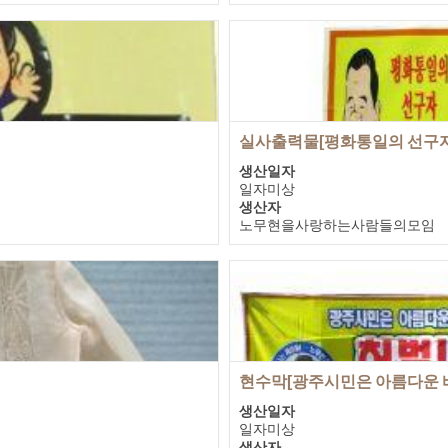
기증자
노무현을사랑하는사람들의모임
실사출력물[평화통일의 선구자
생산일자
일자미상
생산자
노무현을사랑하는사람들의모임
기증자
노무현을사랑하는사람들의모임
현수막[광주시민은 아름다운 바보노
생산일자
일자미상
생산자