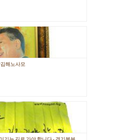
남김해노사모
 길로 가야 합니다 - 경기북부 포천노사모]