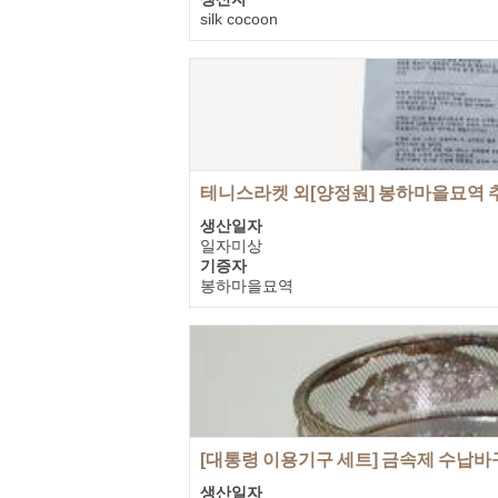
silk cocoon
기증자
노무현대통령 사저
테니스라켓 외[양정원]
봉하마을묘역 
생산일자
일자미상
기증자
봉하마을묘역
[대통령 이용기구 세트] 금속제 수납
생산일자