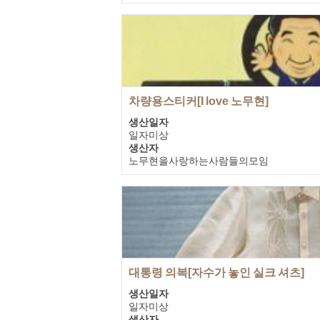
기증자
박천숙
차량용스티커[I love 노무현]
생산일자
일자미상
생산자
노무현을사랑하는사람들의모임
기증자
노무현을사랑하는사람들의모임
대통령 의복[자수가 놓인 실크 셔츠]
생산일자
일자미상
생산자