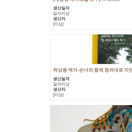
생산일자
일자미상
생산자
[미상]
기증자
박천숙
탁상용 액자-손녀와 함께 청와대로 자
생산일자
일자미상
생산자
[미상]
기증자
노무현을사랑하는사람들의모임