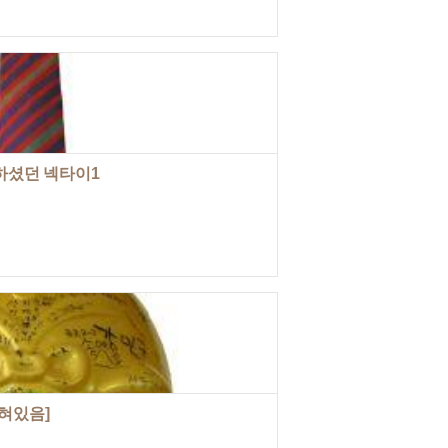
하셨던 넥타이1
혀있음]