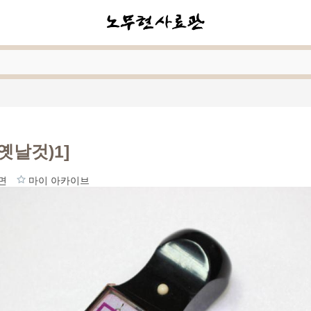
옛날것)1]
면
마이 아카이브