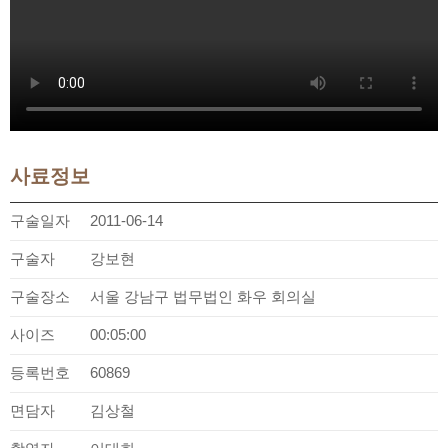
사료정보
구술일자
2011-06-14
구술자
강보현
구술장소
서울 강남구 법무법인 화우 회의실
사이즈
00:05:00
등록번호
60869
면담자
김상철