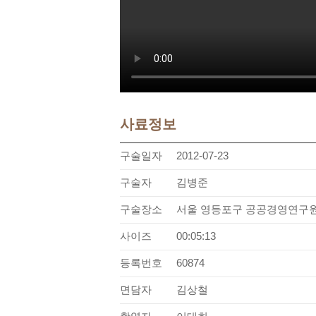
사료정보
구술일자
2012-07-23
구술자
김병준
구술장소
서울 영등포구 공공경영연구
사이즈
00:05:13
등록번호
60874
면담자
김상철