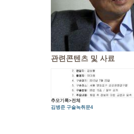
관련콘텐츠 및 사료
추모기록>전체
김병준 구술녹취문4