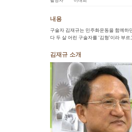
촬영자
이대희
내용
구술자 김재규는 민주화운동을 함께하던 
다 두 살 어린 구술자를 ‘김형’이라 부
김재규 소개