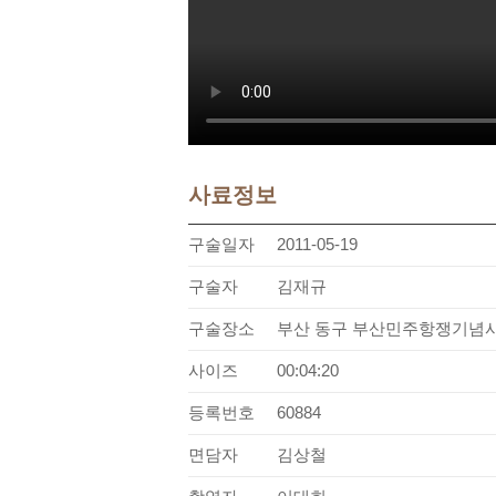
사료정보
구술일자
2011-05-19
구술자
김재규
구술장소
부산 동구 부산민주항쟁기념
사이즈
00:04:20
등록번호
60884
면담자
김상철