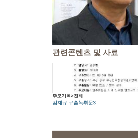
관련콘텐츠 및 사료
추모기록>전체
김재규 구술녹취문3