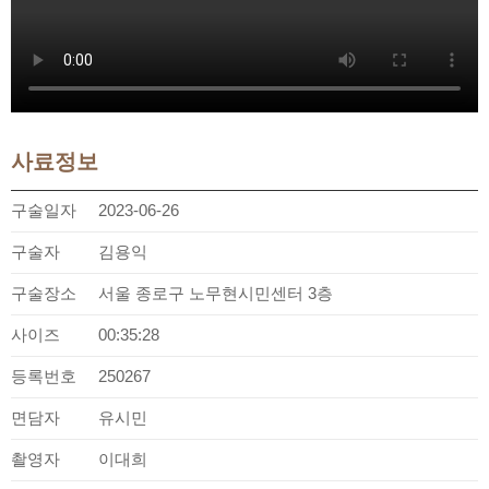
사료정보
구술일자
2023-06-26
구술자
김용익
구술장소
서울 종로구 노무현시민센터 3층
사이즈
00:35:28
등록번호
250267
면담자
유시민
촬영자
이대희