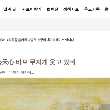
말과 글
사료이야기
컬렉션
정책자료
추모기록
형
억과 그리움을 풀어낸 다양한 유형의 데이터베이스 입니다
心天心 바보 무지개 웃고 있네
화면
마이 아카이브