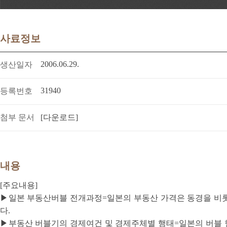
사료정보
2006.06.29.
생산일자
31940
등록번호
첨부 문서
[다운로드]
내용
[주요내용]
▶일본 부동산버블 전개과정=일본의 부동산 가격은 동경을 비
다.
▶부동산 버블기의 경제여건 및 경제주체별 행태=일본의 버블 형