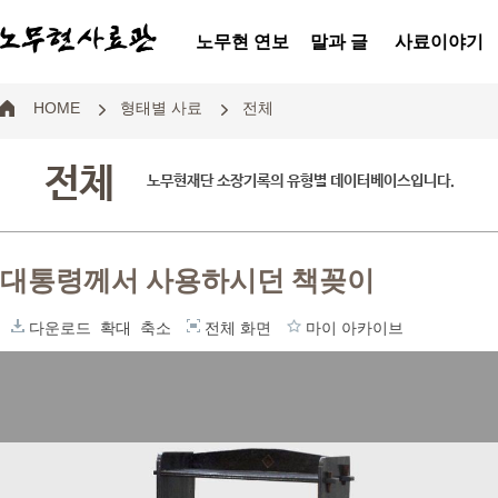
노무현 연보
말과 글
사료이야기
HOME
형태별 사료
전체
전체
노무현재단 소장기록의 유형별 데이터베이스입니다.
대통령께서 사용하시던 책꽂이
다운로드
확대
축소
전체 화면
마이 아카이브