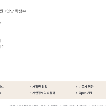
원 1인당 학생수
수
체
지수
이브
저작권 정책
기증자 명단
료
개인정보처리정책
Open API