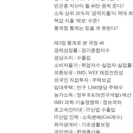
빈곤층 자산이 월 46만 원씩 준다?
소득 상위 20％의 '공적지출'이 역대 
책값 지출 '제로' 수준?
통계청 통계는 믿을 게 못된다?
제3장 통계로 본 국정 48
경제성장률 : 경기종합지수
경상수지 : 수출입
소비자물가 : 취업자수·실업자·실업
외환보유 : IMD, WEF 재정건전성
외국인 직접투자 : 주택보급
임대주택 : 인구 1,000명당 주택수
농가소득 : 정부 R＆D(연구개발) 예산
IMD 과학·기술경쟁력 : 정보격차
초고속인터넷 : IT산업 수출입
IT산업 인력 : 소득분배(Gini계수)
최저생계비 : 기초생활보장
국민연금 : 합계출산율