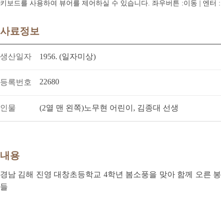
키보드를 사용하여 뷰어를 제어하실 수 있습니다. 좌우버튼 :이동 | 엔터 : 전체
사료정보
생산일자
1956. (일자미상)
22680
등록번호
인물
(2열 맨 왼쪽)노무현 어린이, 김종대 선생
내용
경남 김해 진영 대창초등학교 4학년 봄소풍을 맞아 함께 오른
들