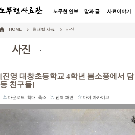
노무현 연보
말과 글
사료이야기
HOME
형태별 사료
사진
사진
.
[진영 대창초등학교 4학년 봄소풍에서 
등 친구들]
다운로드
확대
축소
전체 화면
마이 아카이브