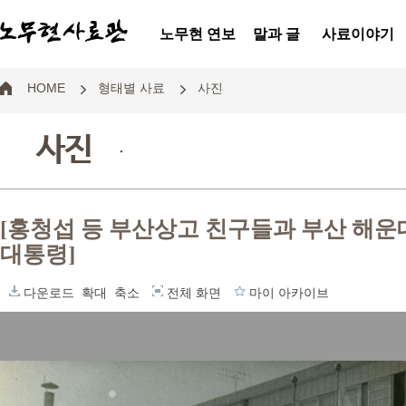
노무현 연보
말과 글
사료이야기
HOME
형태별 사료
사진
사진
.
[홍청섭 등 부산상고 친구들과 부산 해
대통령]
다운로드
확대
축소
전체 화면
마이 아카이브