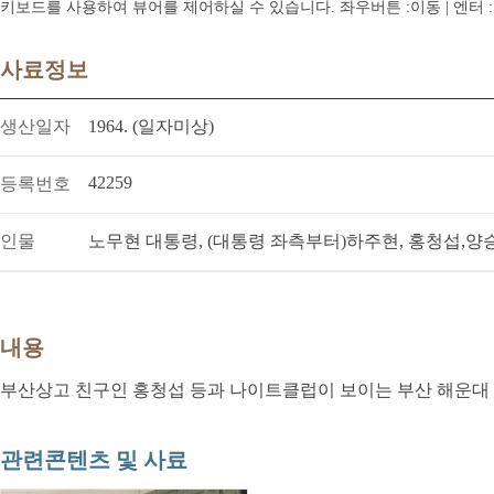
키보드를 사용하여 뷰어를 제어하실 수 있습니다. 좌우버튼 :이동 | 엔터 : 전체
사료정보
생산일자
1964. (일자미상)
42259
등록번호
인물
노무현 대통령, (대통령 좌측부터)하주현, 홍청섭,양
내용
부산상고 친구인 홍청섭 등과 나이트클럽이 보이는 부산 해운대
관련콘텐츠 및 사료