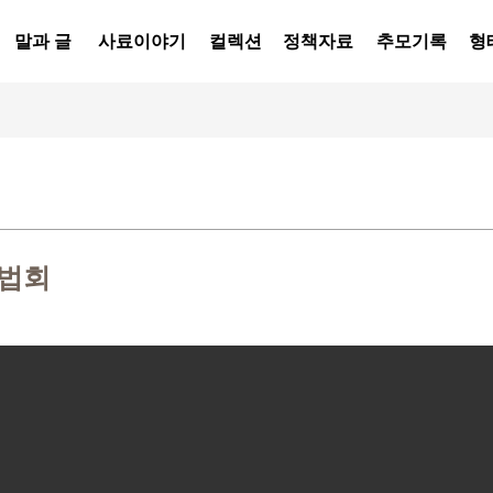
말과 글
사료이야기
컬렉션
정책자료
추모기록
형
대법회