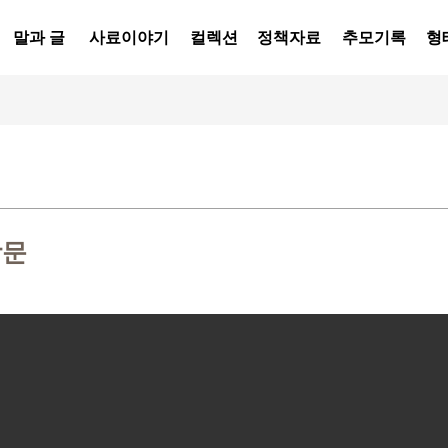
말과 글
사료이야기
컬렉션
정책자료
추모기록
형
방문