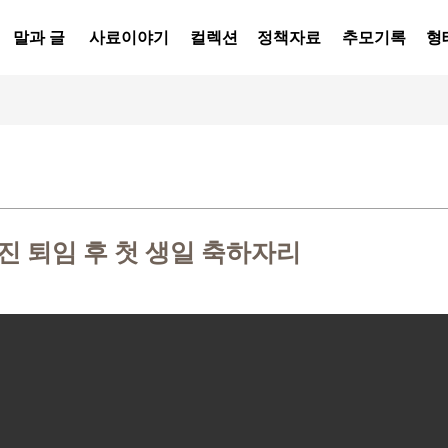
말과 글
사료이야기
컬렉션
정책자료
추모기록
형
 퇴임 후 첫 생일 축하자리