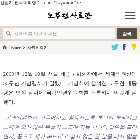
김원기 전국회의장 " name="keywords" />
노무현
검색
Home
사료이야기
사료이야기
정책자료
2003년 12월 10일 서울 세종문화회관에서 세계인권선언
컬렉션
55주년 기념행사가 열렸다. 기념식에 참석한 노무현 대통
령은 연설 말미에 국가인권위원회를 거론하며 이렇게 말
추모기록
했다.
사료
"인권위원회가 만들어지고 활동하도록 부단히 투쟁하고
노력해 오신 많은 분들의 노고에 거듭 치하의 말씀을 드리
면서, 끝으로 제가 빠뜨리고 싶지 않은 한 분을 다시 말씀