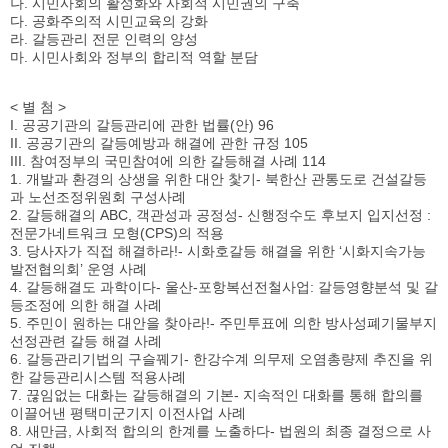
나. 시민사회의 활성화와 사회적 시민권의 구축
다. 공화주의적 시민교육의 강화
라. 갈등관리 전문 인력의 양성
마. 시민사회와 정부의 합리적 역할 분담
< 별 첨 >
I. 공공기관의 갈등관리에 관한 법률(안) 96
II. 공공기관의 갈등예방과 해결에 관한 규정 105
III. 참여정부의 국민참여에 의한 갈등해결 사례 114
1. 개발과 환경의 상생을 위한 대안 찿기- 북한산 관통도로 건설갈등
과 노선조정위원회 구성사례
2. 갈등해결의 ABC, 객관성과 공정성- 신행정수도 후보지 입지선정 :
전문가네트워크 모형(CPS)의 적용
3. 당사자가 직접 해결하라!- 시화호갈등 해결을 위한 ‘시화지속가능
발전협의회’ 운영 사례
4. 갈등해결도 과학이다- 울산-포항복선전철사업: 갈등영향분석 및 갈
등조정에 의한 해결 사례
5. 주민이 원하는 대안을 찾아라!- 주민투표에 의한 방사성폐기물부지
선정관련 갈등 해결 사례
6. 갈등관리기법의 구슬꿰기- 한강수계 의무제 오염총량제 추진을 위
한 갈등관리시스템 적용사례
7. 끊임없는 대화는 갈등해결의 기본- 지속적인 대화를 통해 합의를
이끌어낸 평택미군기지 이전사업 사례
8. 새만금, 사회적 합의의 한계를 노출하다- 법원의 최종 결정으로 사