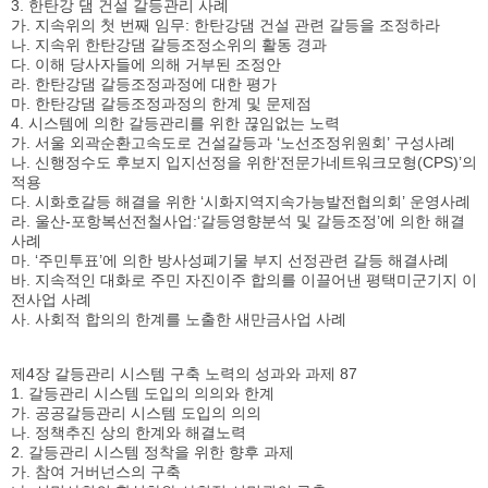
3. 한탄강 댐 건설 갈등관리 사례
가. 지속위의 첫 번째 임무: 한탄강댐 건설 관련 갈등을 조정하라
나. 지속위 한탄강댐 갈등조정소위의 활동 경과
다. 이해 당사자들에 의해 거부된 조정안
라. 한탄강댐 갈등조정과정에 대한 평가
마. 한탄강댐 갈등조정과정의 한계 및 문제점
4. 시스템에 의한 갈등관리를 위한 끊임없는 노력
가. 서울 외곽순환고속도로 건설갈등과 ‘노선조정위원회’ 구성사례
나. 신행정수도 후보지 입지선정을 위한‘전문가네트워크모형(CPS)’의
적용
다. 시화호갈등 해결을 위한 ‘시화지역지속가능발전협의회’ 운영사례
라. 울산-포항복선전철사업:‘갈등영향분석 및 갈등조정’에 의한 해결
사례
마. ‘주민투표’에 의한 방사성폐기물 부지 선정관련 갈등 해결사례
바. 지속적인 대화로 주민 자진이주 합의를 이끌어낸 평택미군기지 이
전사업 사례
사. 사회적 합의의 한계를 노출한 새만금사업 사례
제4장 갈등관리 시스템 구축 노력의 성과와 과제 87
1. 갈등관리 시스템 도입의 의의와 한계
가. 공공갈등관리 시스템 도입의 의의
나. 정책추진 상의 한계와 해결노력
2. 갈등관리 시스템 정착을 위한 향후 과제
가. 참여 거버넌스의 구축