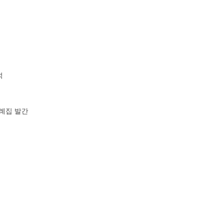
석
사례집 발간