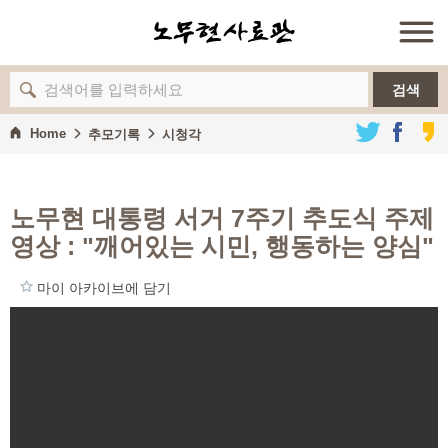
노무현
검색
Home
추모기록
시청각
사료이야기
정책자료
노무현 대통령 서거 7주기 추도식 주제
컬렉션
영상
: "깨어있는 시민, 행동하는 양심"
추모기록
마이 아카이브에 담기
사료