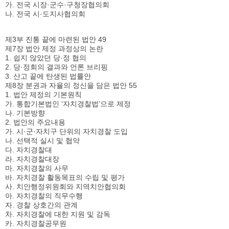
가. 전국 시장·군수·구청장협의회
나. 전국 시·도지사협의회
제3부 진통 끝에 마련된 법안 49
제7장 법안 제정 과정상의 논란
1. 쉽지 않았던 당·정 협의
2. 당·정회의 결과와 언론 브리핑
3. 산고 끝에 탄생된 법률안
제8장 분권과 자율의 정신을 담은 법안 55
1. 법안 제정의 기본원칙
가. 통합기본법인 ‘자치경찰법’으로 제정
나. 기본방향
2. 법안의 주요내용
가. 시·군·자치구 단위의 자치경찰 도입
나. 선택적 실시 및 협약
다. 자치경찰대
라. 자치경찰대장
마. 자치경찰의 사무
바. 자치경찰 활동목표의 수립 및 평가
사. 치안행정위원회와 지역치안협의회
아. 자치경찰의 직무수행
자. 경찰 상호간의 관계
차. 자치경찰에 대한 지원 및 감독
카. 자치경찰공무원