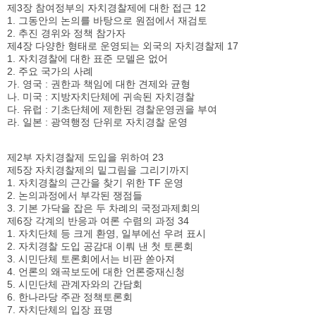
제3장 참여정부의 자치경찰제에 대한 접근 12
1. 그동안의 논의를 바탕으로 원점에서 재검토
2. 추진 경위와 정책 참가자
제4장 다양한 형태로 운영되는 외국의 자치경찰제 17
1. 자치경찰에 대한 표준 모델은 없어
2. 주요 국가의 사례
가. 영국 : 권한과 책임에 대한 견제와 균형
나. 미국 : 지방자치단체에 귀속된 자치경찰
다. 유럽 : 기초단체에 제한된 경찰운영권을 부여
라. 일본 : 광역행정 단위로 자치경찰 운영
제2부 자치경찰제 도입을 위하여 23
제5장 자치경찰제의 밑그림을 그리기까지
1. 자치경찰의 근간을 찾기 위한 TF 운영
2. 논의과정에서 부각된 쟁점들
3. 기본 가닥을 잡은 두 차례의 국정과제회의
제6장 각계의 반응과 여론 수렴의 과정 34
1. 자치단체 등 크게 환영, 일부에선 우려 표시
2. 자치경찰 도입 공감대 이뤄 낸 첫 토론회
3. 시민단체 토론회에서는 비판 쏟아져
4. 언론의 왜곡보도에 대한 언론중재신청
5. 시민단체 관계자와의 간담회
6. 한나라당 주관 정책토론회
7. 자치단체의 입장 표명