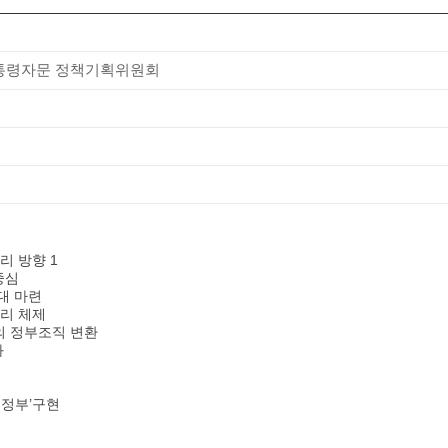
대통령자문 정책기획위원회
리 방향 1
중심
토대 마련
관리 체제
로의 정부조직 변환
화
는 정부’구현