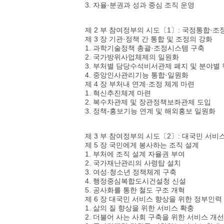
3. 자율·분권과 성과 중심 조직 운영
제 2 부 참여정부의 시도〔1〕: 국정통합·조정
제 3 장 기관·정책 간 통합 및 조정의 강화
1. 과학기술정책 총괄·조정시스템 구축
2. 국가방위사업체제의 일원화
3. 부처별 담당수석비서관제 폐지 및 분야별
4. 중앙인사관리기능 통합·일원화
제 4 장 부처내 연계·조정 체계 마련
1. 혁신추진체계 마련
2. 복수차관제 및 장관정책보좌관제 도입
3. 정책-홍보기능 연계 및 해외홍보 일원화
제 3 부 참여정부의 시도〔2〕: 대국민 서비스
제 5 장 국민에게 봉사하는 조직 설계
1. 부처에 조직 설계 자율권 부여
2. 국가재난관리의 사령탑 설치
3. 여성·청소년 정책체계 구축
4. 행정중심복합도시건설청 신설
5. 공사화를 통한 철도 구조 개혁
제 6 장 대국민 서비스 향상을 위한 정부인력
1. 삶의 질 향상을 위한 서비스 확충
2. 더불어 사는 사회 구축을 위한 서비스 개선