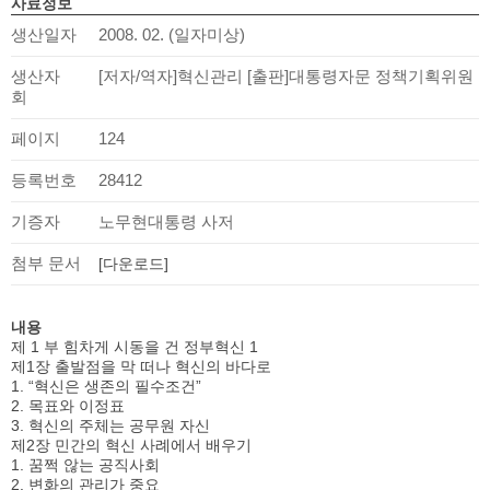
사료정보
생산일자
2008. 02. (일자미상)
생산자
[저자/역자]혁신관리 [출판]대통령자문 정책기획위원
회
페이지
124
등록번호
28412
기증자
노무현대통령 사저
첨부 문서
[다운로드]
내용
제 1 부 힘차게 시동을 건 정부혁신 1
제1장 출발점을 막 떠나 혁신의 바다로
1. “혁신은 생존의 필수조건”
2. 목표와 이정표
3. 혁신의 주체는 공무원 자신
제2장 민간의 혁신 사례에서 배우기
1. 꿈쩍 않는 공직사회
2. 변화의 관리가 중요