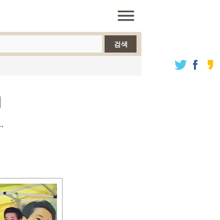
검색
며
.