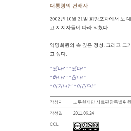
대통령의 건배사
2002년 10월 21일 희망포차에서
고 지지자들이 따라 외쳤다.
익명회원의 속 깊은 정성, 그리고 그
고 싶다.
“됐나?” “됐다!”
“하나?” “한다!”
“이기나?” “이긴다!”
작성자
노무현재단 사료편찬특별위
작성일
2011.06.24
CCL