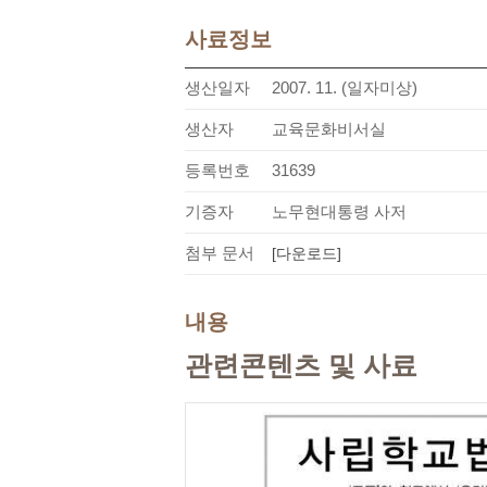
사료정보
생산일자
2007. 11. (일자미상)
생산자
교육문화비서실
등록번호
31639
기증자
노무현대통령 사저
첨부 문서
[다운로드]
내용
관련콘텐츠 및 사료