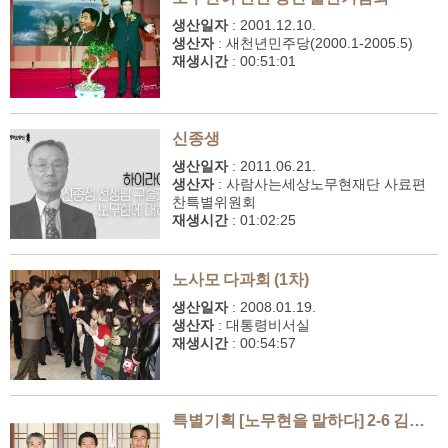
생산일자
:
2001.12.10.
생산자
:
새천년민주당(2000.1-2005.5)
재생시간
:
00:51:01
신종생
생산일자
:
2011.06.21.
생산자
:
사람사는세상노무현재단 사료편
찬특별위원회
재생시간
:
01:02:25
노사모 다과회 (1차)
생산일자
:
2008.01.19.
생산자
:
대통령비서실
재생시간
:
00:54:57
특별기획 [노무현을 말하다] 2-6 김용익