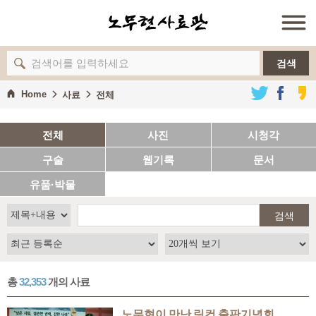
검색
Home
사료
전체
전체
사진
시청각
구술
웹기록
문서
유품·박물
검색
총
32,353
개의 사료
노무현이 만난 링컨 출판기념회