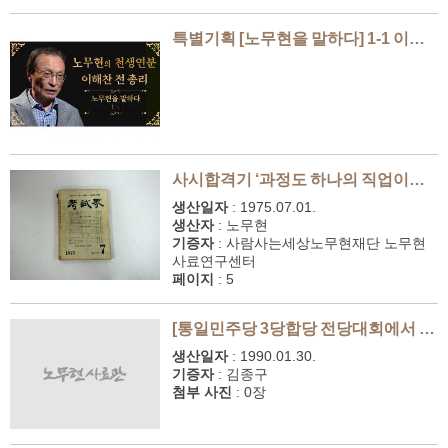
특별기획 [노무현을 말하다] 1-1 이해찬
사시합격기 ‘과정도 하나의 직업이었다’(고시계 1975년 7월호)
생산일자
:
1975.07.01.
생산자
:
노무현
기증자
:
사람사는세상노무현재단 노무현
사료연구센터
페이지
:
5
[통일민주당 3당합당 전당대회에서 '이의 있습니다' 외치는 노무현 의원]
생산일자
:
1990.01.30.
기증자
:
김종구
첨부 사진
:
0장