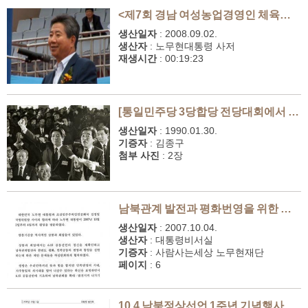
<제7회 경남 여성농업경영인 체육대회> 축사
생산일자
:
2008.09.02.
생산자
:
노무현대통령 사저
재생시간
:
00:19:23
[통일민주당 3당합당 전당대회에서 '이의 있습니다' 외치는 노무현 의원]
생산일자
:
1990.01.30.
기증자
:
김종구
첨부 사진
:
2장
남북관계 발전과 평화번영을 위한 선언 전문
생산일자
:
2007.10.04.
생산자
:
대통령비서실
기증자
:
사람사는세상 노무현재단
페이지
:
6
10.4 남북정상선언 1주년 기념행사 특별연설