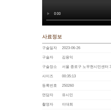
사료정보
구술일자
2023-06-26
구술자
김용익
구술장소
서울 종로구 노무현시민센터 
사이즈
00:35:13
등록번호
250260
면담자
유시민
촬영자
이대희