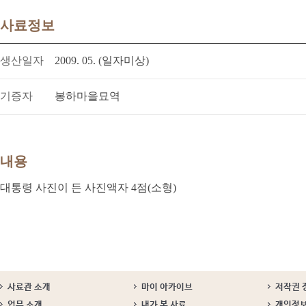
사료정보
생산일자
2009. 05. (일자미상)
기증자
봉하마을묘역
내용
대통령 사진이 든 사진액자 4점(소형)
사료관 소개
마이 아카이브
저작권 
업무 소개
내가 본 사료
개인정