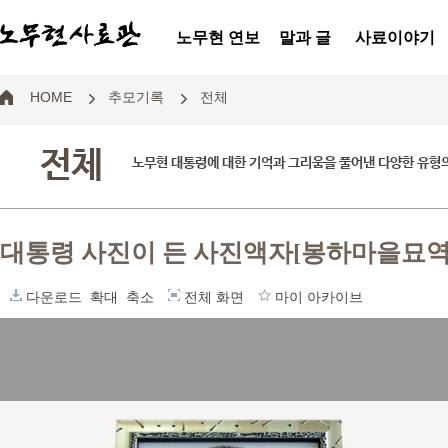
노무현 연보
말과 글
사료이야기
HOME
추모기록
전체
전체
노무현 대통령에 대한 기억과 그리움을 풀어낸 다양한 유형
대통령 사진이 든 사진액자[봉하마을묘역
다운로드
확대
축소
전체 화면
마이 아카이브