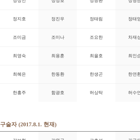
정상인
정성호
정승환
정영
정지호
정진우
정태림
정태
조미금
조미나
조요한
차재
최영숙
최용훈
최을호
최인
최혜은
한동환
한생곤
한연
한홍주
함광호
허상탁
허수
구술자 (2017.8.1. 현재)