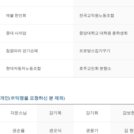
재불 한인회
전국교직원노동조합
중대 사자암
중앙대학교 대학원 총학생회
참꿈따라 걷기순례
프로방스집가꾸기
현대자동차노동조합
호주교민회 분향소
개인(※익명을 요청하신 분 제외)
각운스님
강기욱
강기희
강보
권순율
권오식
권웅기
김 현