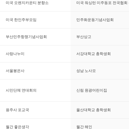
미국 오렌지카운티 분향소
미국 워싱턴 미주동포 전국협회
미국 한인주부모임
민주화운동기념사업회
부산민주항쟁기념사업회
부산상고
사랑나누미
서강대학교 총학생회
서울봉은사
성남 노사모
시민단체 연대회의
신림 원광어린이집
용주사 포교국
울산대학교 총학생회
월간 좋은생각
월간 해인