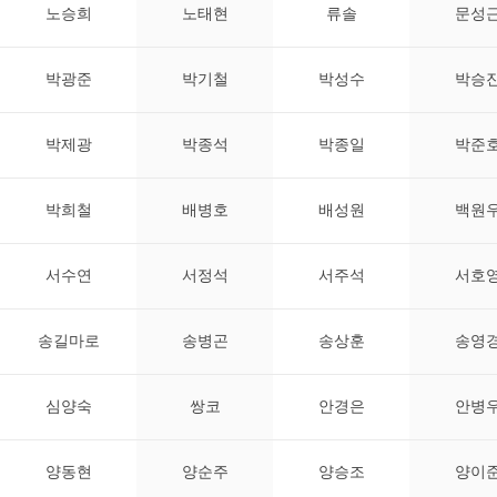
노승희
노태현
류솔
문성
박광준
박기철
박성수
박승
박제광
박종석
박종일
박준
박희철
배병호
배성원
백원
서수연
서정석
서주석
서호
송길마로
송병곤
송상훈
송영
심양숙
쌍코
안경은
안병
양동현
양순주
양승조
양이