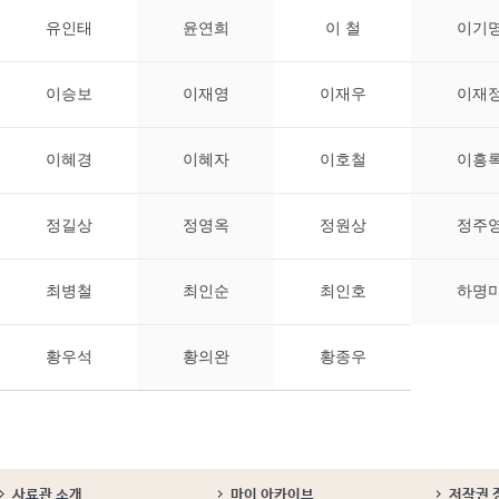
유인태
윤연희
이 철
이기
이승보
이재영
이재우
이재
이혜경
이혜자
이호철
이흥
정길상
정영옥
정원상
정주
최병철
최인순
최인호
하명
황우석
황의완
황종우
사료관 소개
마이 아카이브
저작권 