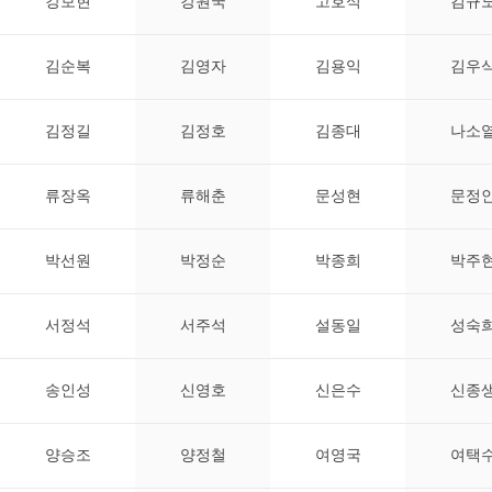
강보현
강원국
고호석
김규
김순복
김영자
김용익
김우
김정길
김정호
김종대
나소
류장옥
류해춘
문성현
문정
박선원
박정순
박종희
박주
서정석
서주석
설동일
성숙
송인성
신영호
신은수
신종
양승조
양정철
여영국
여택