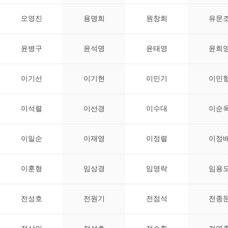
오영진
용명희
원창희
유문
윤병구
윤석명
윤태영
윤희
이기선
이기현
이민기
이민
이석렬
이선경
이수대
이순
이일순
이재영
이정렬
이정
이훈형
임상경
임영락
임용
전성호
전원기
전점석
전종