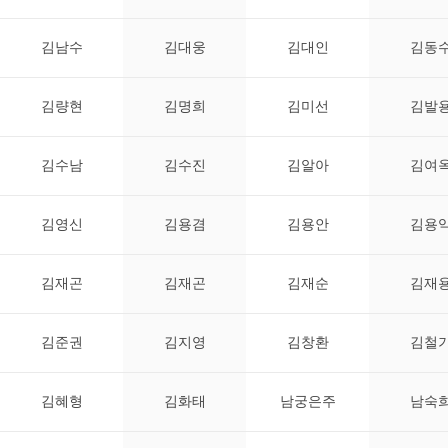
김남수
김대웅
김대인
김동
김량현
김명희
김미선
김발
김수남
김수진
김알아
김여
김영신
김용겸
김용안
김용
김재곤
김재곤
김재순
김재
김준권
김지영
김창환
김철
김혜형
김화태
남궁은주
남숙