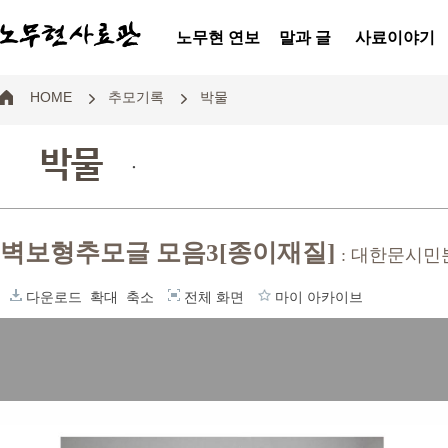
노무현 연보
말과 글
사료이야기
HOME
추모기록
박물
박물
.
벽보형추모글 모음3[종이재질]
: 대한문시
다운로드
확대
축소
전체 화면
마이 아카이브