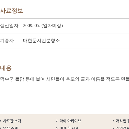
사료정보
생산일자
2009. 05. (일자미상)
기증자
대한문시민분향소
내용
덕수궁 돌담 등에 붙여 시민들이 추모의 글과 이름을 적도록 만
사료관 소개
마이 아카이브
저작권 
업무 소개
내가 본 사료
개인정