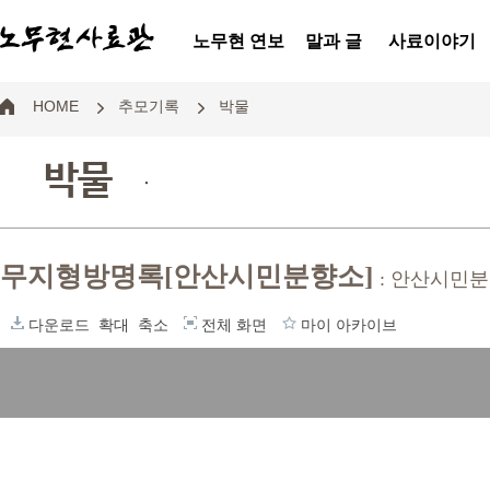
노무현 연보
말과 글
사료이야기
HOME
추모기록
박물
박물
.
무지형방명록[안산시민분향소]
: 안산시민
다운로드
확대
축소
전체 화면
마이 아카이브